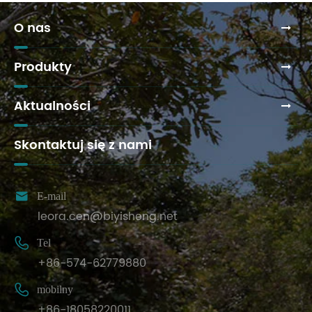
O nas
Produkty
Aktualności
Skontaktuj się z nami

E-mail
leora.cen@biyisheng.net

Tel
+86-574-62779880

mobilny
+86-18058220011