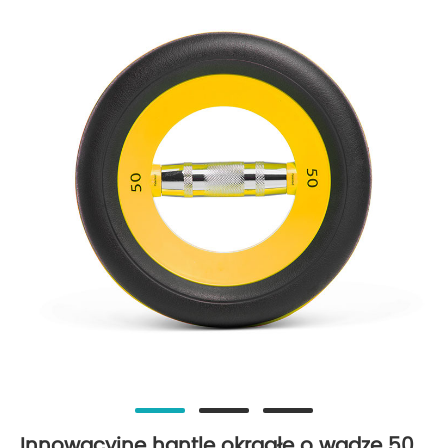
Innowacyjne hantle okrągłe o wadze 50