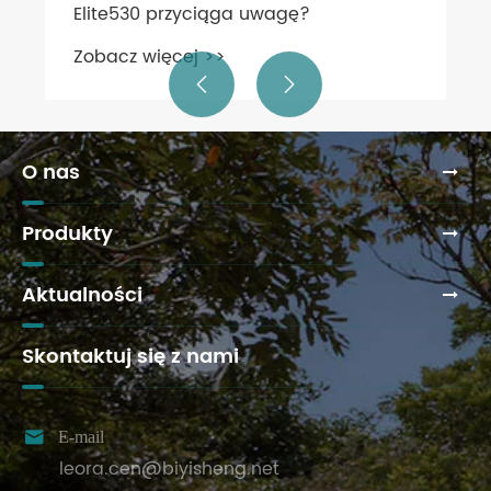
Elite530 przyciąga uwagę?
Zobacz więcej >>


O nas
Produkty
Aktualności
Skontaktuj się z nami

E-mail
leora.cen@biyisheng.net