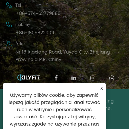

Tel
+86-574-62779880

mobilny
+86-18058220011

Adres
Nr 18 Xiaxiang Road, Yuyao City, Zhejiang
Prowincja P.R. Chiny
X
Używamy plików cookie, aby zapewnić
Copyright © 2024 Ningbo Biyisheng Sporting
lepszą jakość przeglądania, analizować
Goods Co., Ltd. Wszelkie prawa zastrzeżone.
ruch w witrynie i personalizować
zawartość. Korzystając z tej witryny,
Links
|
Sitemap
|
RSS
|
XML
|
Polityka
wyrażasz zgodę na używanie przez nas
prywatności