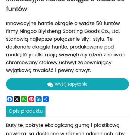
funtów
Innowacyjne hantle okrągłe o wadze 50 funtów
firmy Ningbo Biyisheng Sporting Goods Co., Ltd.
stanowią najlepsze połączenie siły i stylu. Te
doskonałe okrągłe hantle, produkowane pod
marką Kilybells, mają wewnętrzny rdzeń z żeliwa i
chromowany stalowy uchwyt zapewniający
wyjątkową trwałość i pewny chwyt.
Wyślij zapytanie
Facebook
X
WhatsApp
Pinterest
LinkedIn
Share
Opis produktu
Buty te, pokryte ekologiczną gumą i plastikową
powłoką, są dostępne w różnych odcieniach, aby