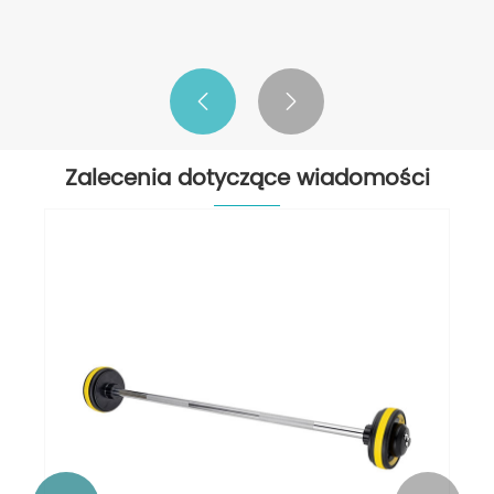
Proste sztangi mogą zmieniać ciężary
Zobacz więcej >>


Zalecenia dotyczące wiadomości