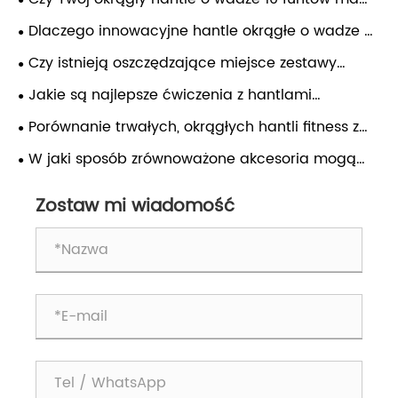
jednolitą konstrukcję, która zapobiega rdzewieniu i
Dlaczego innowacyjne hantle okrągłe o wadze 5
zużyciu?
funtów zmieniły reguły gry w przypadku treningów
Czy istnieją oszczędzające miejsce zestawy
w domu?
stojaków fitness do małych mieszkań?
Jakie są najlepsze ćwiczenia z hantlami
okrężnymi do utraty wagi
Porównanie trwałych, okrągłych hantli fitness z
tradycyjnymi konstrukcjami sześciokątnymi
W jaki sposób zrównoważone akcesoria mogą
ulepszyć prezentację pudełka na prezenty?
Zostaw mi wiadomość