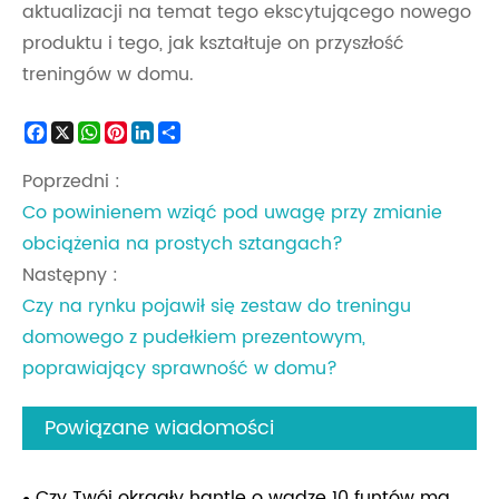
aktualizacji na temat tego ekscytującego nowego
produktu i tego, jak kształtuje on przyszłość
treningów w domu.
Facebook
X
WhatsApp
Pinterest
LinkedIn
Share
Poprzedni :
Co powinienem wziąć pod uwagę przy zmianie
obciążenia na prostych sztangach?
Następny :
Czy na rynku pojawił się zestaw do treningu
domowego z pudełkiem prezentowym,
poprawiający sprawność w domu?
Powiązane wiadomości
Czy Twój okrągły hantle o wadze 10 funtów ma