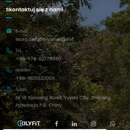
Skontaktuj się z nami

E-mail
leora.cen@biyisheng.net

Tel
+86-574-62779880

mobilny
+86-18058220011

Adres
Nr 18 Xiaxiang Road, Yuyao City, Zhejiang
Prowincja P.R. Chiny