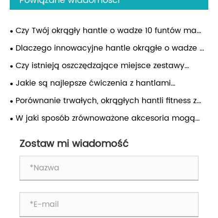
Powiązane wiadomości
Czy Twój okrągły hantle o wadze 10 funtów ma
jednolitą konstrukcję, która zapobiega rdzewieniu i
Dlaczego innowacyjne hantle okrągłe o wadze 5
zużyciu?
funtów zmieniły reguły gry w przypadku treningów
Czy istnieją oszczędzające miejsce zestawy
w domu?
stojaków fitness do małych mieszkań?
Jakie są najlepsze ćwiczenia z hantlami
okrężnymi do utraty wagi
Porównanie trwałych, okrągłych hantli fitness z
tradycyjnymi konstrukcjami sześciokątnymi
W jaki sposób zrównoważone akcesoria mogą
ulepszyć prezentację pudełka na prezenty?
Zostaw mi wiadomość