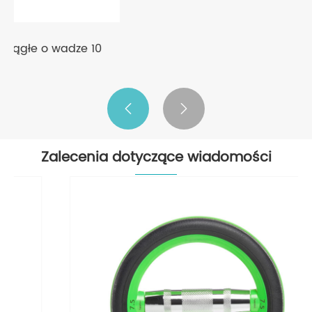
Innowacyjne hantle okrągłe o wadze 5
funtów
Zobacz więcej >>


Zalecenia dotyczące wiadomości