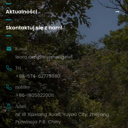
Aktualności
Skontaktuj się z nami

E-mail
leora.cen@biyisheng.net

Tel
+86-574-62779880

mobilny
+86-18058220011

Adres
Nr 18 Xiaxiang Road, Yuyao City, Zhejiang
Prowincja P.R. Chiny